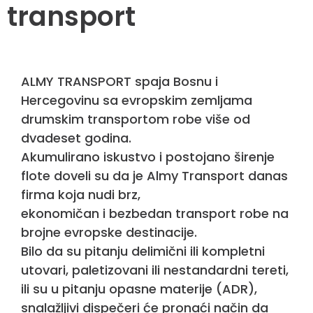
transport
ALMY TRANSPORT spaja Bosnu i
Hercegovinu sa evropskim zemljama
drumskim transportom robe više od
dvadeset godina.
Akumulirano iskustvo i postojano širenje
flote doveli su da je Almy Transport danas
firma koja nudi brz,
ekonomičan i bezbedan transport robe na
brojne evropske destinacije.
Bilo da su pitanju delimični ili kompletni
utovari, paletizovani ili nestandardni tereti,
ili su u pitanju opasne materije (ADR),
snalažljivi dispečeri će pronaći način da